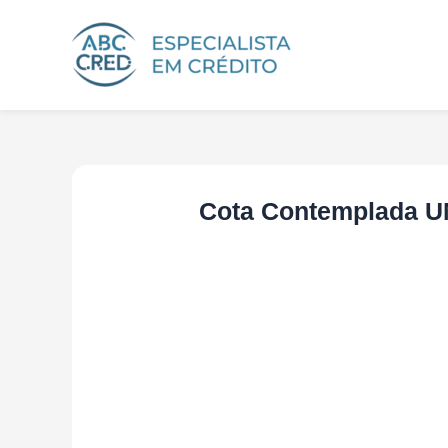
Ir
para
o
conteúdo
Cota Contemplada 